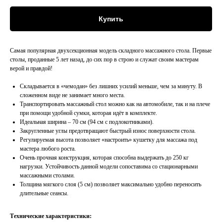
Купить
Самая популярная двухсекционная модель складного массажного стола. Первые
столы, проданные 5 лет назад, до сих пор в строю и служат своим мастерам
верой и правдой!
Складывается в «чемодан» без лишних усилий меньше, чем за минуту. В
сложенном виде не занимает много места.
Транспортировать массажный стол можно как на автомобиле, так и на плече
при помощи удобной сумки, которая идёт в комплекте.
Идеальная ширина – 70 см (94 см с подлокотниками).
Закругленные углы предотвращают быстрый износ поверхности стола.
Регулируемая высота позволяет «настроить» кушетку для массажа под
мастера любого роста.
Очень прочная конструкция, которая способна выдержать до 250 кг
нагрузки. Устойчивость данной модели сопоставима со стационарными
массажными столами.
Толщина мягкого слоя (5 см) позволяет максимально удобно переносить
длительные сеансы.
Технические характеристики: